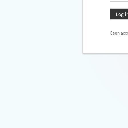
Log i
Geen acc