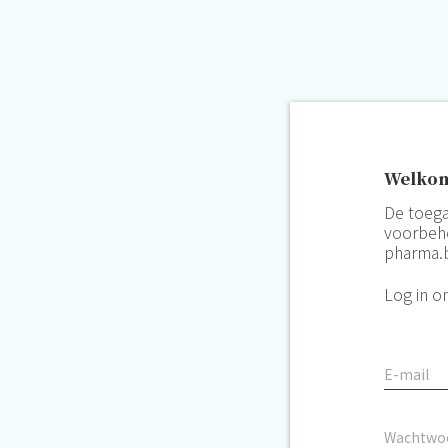
Welkom
De toega
voorbeho
pharma.
Log in o
E-mail
Wachtwo