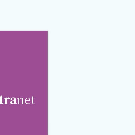
tra
net